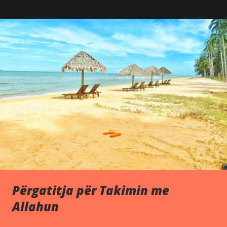
P
o
s
t
s
Përgatitja për Takimin me
Allahun