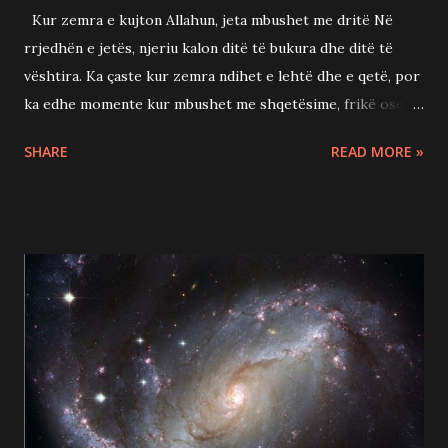
Kur zemra e kujton Allahun, jeta mbushet me dritë Në
rrjedhën e jetës, njeriu kalon ditë të bukura dhe ditë të
vështira. Ka çaste kur zemra ndihet e lehtë dhe e qetë, por
ka edhe momente kur mbushet me shqetësime, frikë ose
pasiguri. Në këto çaste, shumë njerëz kërkojnë qetësi në
SHARE
READ MORE »
pasuri, në sukses apo në fjalët e të tjerëve. Megjithatë,
zemra e njeriut është krijuar për diçka më të madhe. Ajo
gjen qetësinë e saj të vërtetë vetëm kur lidhet me Krijuesin
e saj. Allahu i Madhëruar nuk na ka lënë vetëm në këtë botë.
Ai na ka dhënë Kuranin si udhëzim, Profetin Muhamed ﷺ si
shembull dhe adhurimet si mjete për ta afruar zemrën tonë
pranë Tij. Sa më shumë ta njohim Allahun dhe ta kujtojmë
Atë, aq më shumë zemra jonë mbushet me dritë, shpresë
dhe siguri. Allahu thotë në Kuran: "Vërtet, me përmendjen e
Allahut qetësohen zemrat." (Sure Er-Ra'd, 13:28) Ky është
një premtim hyjnor. Allahu nuk thotë se zemrat qetësohen