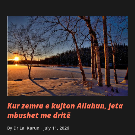
"Pse ndodhi kjo?" ose "Pse nuk vazhdoi ashtu siç e
dëshiroja?" Islami na mëson ta shohim jetën me një dritë
tjetër. Çdo fund nuk është vetëm një humbje. Ai mund të
jetë një ftesë nga Allahu që ta afrojmë zemrën më shumë
tek Ai, ta forcojmë besimin tonë dhe ta kujtojmë se kjo
botë nuk është vendbanimi ynë i përhershëm. Kur një derë
mbyllet, Allahu mund të hapë një derë më të mirë. Kur një
ëndërr vonohet, Ai mund të jetë duke përgatitur diçka më
të dobishme për ne. Besimtari jeton me shpresë, sepse e di
se Allahu është gjithmonë më i Dituri dhe më i Mëshirshmi.
Kjo botë është...
Kur zemra e kujton Allahun, jeta
mbushet me dritë
By
Dr.Lal Karun
July 11, 2026