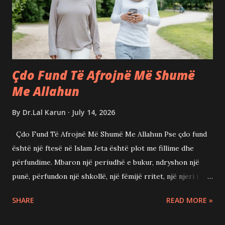
13:28) Ky ajet nuk premton një jetë pa sprova. Ai na kujton
se edhe mes sprovave mund të ekzistojë një qetësi që
buron nga afërsia me Allahun. Ndonjëherë shqetësimi është
një thirrje drejt Allah...
Çdo Fund Të Afrojnë Më Shumë
Me Allahun
By
Dr.Lal Karun
July 14, 2026
Çdo Fund Të Afrojnë Më Shumë Me Allahun Pse çdo fund
është një ftesë në Islam Jeta është plot me fillime dhe
përfundime. Mbaron një periudhë e bukur, ndryshon një
punë, përfundon një shkollë, një fëmijë rritet, një njeri i
dashur largohet nga kjo botë, ose një derë që e prisnim me
SHARE
READ MORE »
shpresë mbyllet para nesh. Në ato çaste zemra mund të
mbushet me pikëllim dhe pasiguri. Mund të pyesim veten: