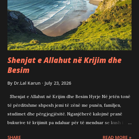
një premtim i sigurt Asnjë njeri nuk e di se kur do të
largohet nga kjo botë. I riu dhe i moshuari, i pasuri dhe i
varfri, të gjithë ec...
Shenjat e Allahut në Krijim dhe
Besim
By
Dr.Lal Karun
July 23, 2026
Shenjat e Allahut në Krijim dhe Besim Hyrje Në jetën tonë
të përditshme shpesh jemi të zënë me punën, familjen,
studimet dhe përgjegjësitë. Nganjëherë kalojmë pranë
bukurive të krijimit pa ndaluar për të menduar se kush i
krijoi ato. Megjithatë, Kur'ani na fton vazhdimisht të
SHARE
READ MORE »