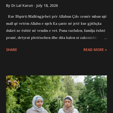
By
Dr.Lal Karun
July 18, 2026
Kur Shpirti Mallëngjehet për Allahun Çdo zemër mban një
mall që vetëm Allahu e njeh Ka çaste në jetë kur gjithçka
duket se është në vendin e vet. Puna vazhdon, familja është
pranë, detyrat plotësohen dhe dita kalon si zakonisht.
Megjithatë, brenda zemrës mbetet një zbrazëti e qetë.
SHARE
READ MORE »
Është një ndjenjë që nuk largohet me më shumë pasuri, më
shumë sukses apo më shumë lavdërime. Shumë njerëz e
përjetojnë këtë dhe pyesin veten pse. Përgjigjja mund të
jetë më e afërt sesa mendojmë. Ndoshta shpirti po ndien
mall për Krijuesin e tij. Allahu i Madhëruar e krijoi njeriun
me një zemër që kërkon lidhje me Të. Kur kjo lidhje
forcohet, zemra fillon të gjejë qetësi edhe në mes të
sfidave të jetës. Allahu thotë në Kur'an: "Vërtet, me
përmendjen e Allahut zemrat gjejnë qetësi." (Sure Er-Ra'd,