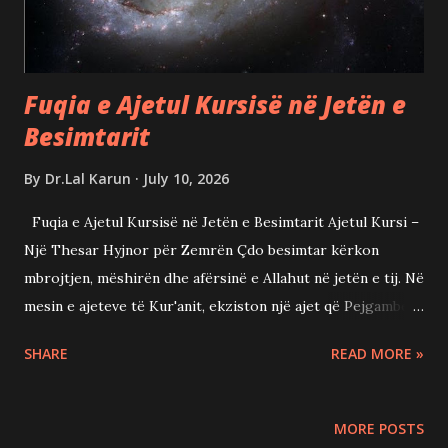
me pasuri apo me famë, por me përmendjen e Tij. Kjo na
kujton se ...
Fuqia e Ajetul Kursisë në Jetën e
Besimtarit
By
Dr.Lal Karun
July 10, 2026
Fuqia e Ajetul Kursisë në Jetën e Besimtarit Ajetul Kursi –
Një Thesar Hyjnor për Zemrën Çdo besimtar kërkon
mbrojtjen, mëshirën dhe afërsinë e Allahut në jetën e tij. Në
mesin e ajeteve të Kur'anit, ekziston një ajet që Pejgamberi
Muhamed ﷺ e përshkroi si ajetin më madhështor të Librit
SHARE
READ MORE »
të Allahut. Ky është Ajetul Kursi (Sure El-Bekare, 2:255). Ky
ajet nuk është vetëm një pjesë e bukur e Kur'anit për t'u
recituar, por është një burim force shpirtërore, sigurie
MORE POSTS
dhe qetësie për çdo mysliman. Ai na mëson madhështinë e