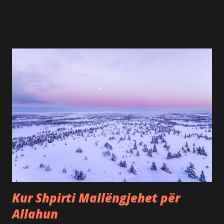
shikojmë qiellin, tokën, malet, detet, yjet dhe madje edhe
vetveten. Këto nuk janë vetëm pamje të bukura, por shenja
të gjalla që na drejtojnë tek Allahu, Krijuesi ynë. Reflektimi
mbi krijimin nuk kërkon njohuri të mëdha shkencore. Ai
kërkon një zemër të hapur dhe një dëshirë të sinqertë për
ta njohur më mirë Allahun. Çdo besimtar, qoftë në fillimet e
rrugës së tij islame apo me vite në adhurim, mund të
forcojë besimin duke soditur shenjat e Allahut. Kur zemra
reflekton mbi krijimin, ajo mbushet me qetësi, shpresë,
falënderim dhe dashuri për Zotin e saj. Allahu na fton të
mendojmë mbi krijimin Kur'ani është një ftesë për
reflektim Allahu i Madhëruar thotë: "Me të vërtetë, në
krijimin e qiejve dhe të...
Kur Shpirti Mallëngjehet për
Allahun