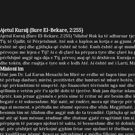
Allahut, fuqinë e Tij absolute dhe na kujton se çdo gjë në
qiej dhe në tokë është nën sundimin e Tij. Kur zemra e
besimtarit lidhet me kuptimin e këtij ajeti, frika zvogëlohet,
Ajetul Kursij (Sure El-Bekare, 2:255)
shpresa rritet dhe besimi bëhet më i fortë. Pse Ajetul Kursi
Ajetul Kursij (Sure El-Bekare, 2:255) "Allahu! Nuk ka të adhuruar tj
Tij, të Gjallit, të Përjetshmit. Atë nuk e kaplon as kotja e as gjumi. 
është ajeti më madhështor? Një ditë, i Dërguari i Allahut ﷺ
është në qiej dhe gjithçka që është në tokë. Kush është ai që mund
e pyeti Ubej ibn Ka'bin (Allahu qoftë i kënaqur me të): "Cili
përveçse me lejen e Tij? Ai e di çfarë ka përpara tyre dhe çfarë ka 
përfshijnë asgjë nga dija e Tij, përveç asaj që Ai dëshiron. Kursija e
është ajeti më i madh në Librin e Allahut?" Ai u përgjigj:
dhe tokën, dhe ruajtja e tyre nuk e lodh Atë. Ai është më i Larti, 
"Allahu dhe i ...
Misioni im
Unë jam Dr. Lal Karun Mesazhi Im Mirë se erdhe në faqen time per
të përhap dashuri, mirësi, pozitivitet dhe lumturi në mbarë botën.
i një përkushtimi të sinqertë. Ajo financohet tërësisht nga unë dh
qëllimin e vetëm për t'u sjellë dobi të tjerëve. Nuk jam dijetar islam
tjetër, kam jetuar gjysmën e jetës sime të rritur në atë besim dhe 
begatë e të suksesshme. Një natë, në ëndërr, mora një thirrje për 
nga ai moment, u përballa me shumë sprova dhe sfida. Megjithatë, 
besimin tim në Allahun dhe asgjë nuk do ta tronditë. Gjithçka që n
në atë që kam mësuar, studiuar dhe zbatuar gjatë rrugëtimit tim s
përpiqem të paraqes njohuri të sakta, të besueshme dhe të dobishme
që, për çështjet që kërkojnë gjykim fetar ose njohuri të thelluara, 
të kualifikuar islamë. Besoj se ndryshimet e mëdha fillojnë me vepr