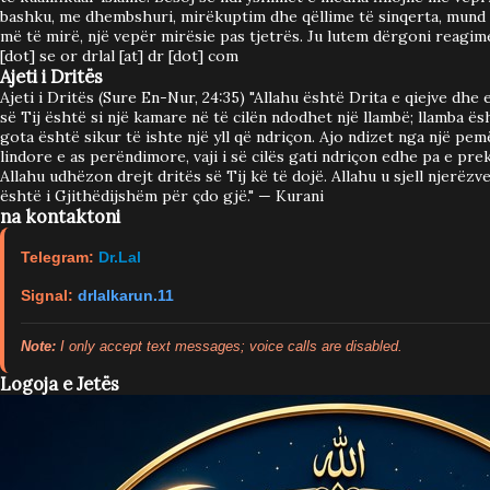
bashku, me dhembshuri, mirëkuptim dhe qëllime të sinqerta, mund 
më të mirë, një vepër mirësie pas tjetrës. Ju lutem dërgoni reagimet
[dot] se or drlal [at] dr [dot] com
Ajeti i Dritës
Ajeti i Dritës (Sure En-Nur, 24:35) "Allahu është Drita e qiejve dhe 
së Tij është si një kamare në të cilën ndodhet një llambë; llamba ës
gota është sikur të ishte një yll që ndriçon. Ajo ndizet nga një pemë
lindore e as perëndimore, vaji i së cilës gati ndriçon edhe pa e prek
Allahu udhëzon drejt dritës së Tij kë të dojë. Allahu u sjell njerëz
është i Gjithëdijshëm për çdo gjë." — Kurani
na kontaktoni
Telegram:
Dr.Lal
Signal:
drlalkarun.11
Note:
I only accept text messages; voice calls are disabled.
Logoja e Jetës