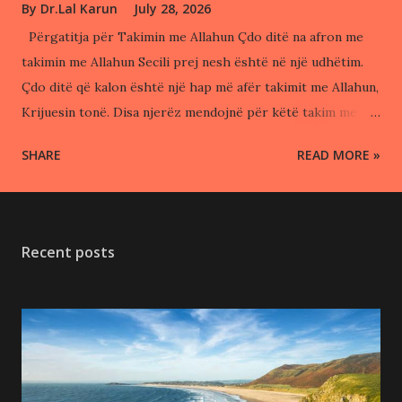
By
Dr.Lal Karun
July 28, 2026
Përgatitja për Takimin me Allahun Çdo ditë na afron me
takimin me Allahun Secili prej nesh është në një udhëtim.
Çdo ditë që kalon është një hap më afër takimit me Allahun,
Krijuesin tonë. Disa njerëz mendojnë për këtë takim me
frikë, ndërsa të tjerë nuk mendojnë fare. Por Islami na
SHARE
READ MORE »
mëson një rrugë tjetër: të përgatitemi me shpresë, me
pendim, me vepra të mira dhe me besim në mëshirën e
Allahut. Allahu nuk na krijoi për të na dënuar, por për ta
njohur Atë, për ta adhuruar dhe për të fituar mëshirën e
Recent posts
Tij. Allahu i Lartësuar thotë: "Dhe Unë nuk i krijova xhinët
dhe njerëzit për tjetër, përveç që të Më adhurojnë." (Kur'an,
Edh-Dharijat 51:56) Kur e kuptojmë këtë, jeta merr një
kuptim më të thellë. Çdo namaz, çdo fjalë e mirë, çdo
buzëqeshje dhe çdo durim bëhet pjesë e përgatitjes sonë
për takimin më të rëndësishëm. Takimi me Allahun është